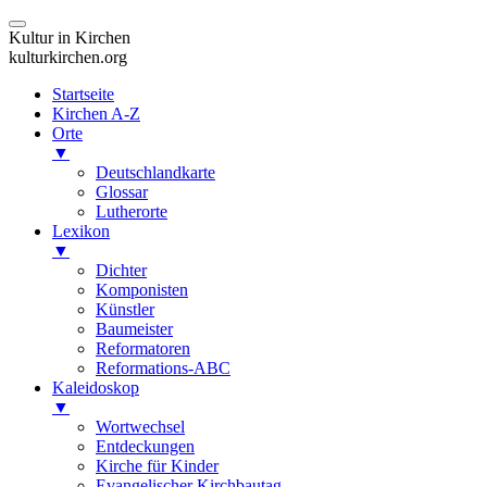
Kultur in Kirchen
kulturkirchen.org
Startseite
Kirchen A-Z
Orte
▼
Deutschlandkarte
Glossar
Lutherorte
Lexikon
▼
Dichter
Komponisten
Künstler
Baumeister
Reformatoren
Reformations-ABC
Kaleidoskop
▼
Wortwechsel
Entdeckungen
Kirche für Kinder
Evangelischer Kirchbautag