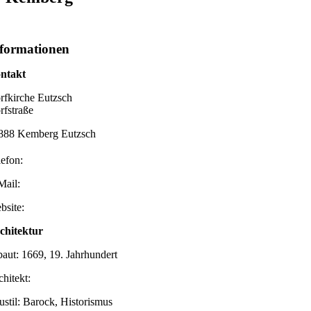
formationen
ntakt
rfkirche Eutzsch
rfstraße
888 Kemberg Eutzsch
lefon:
Mail:
bsite:
chitektur
baut: 1669, 19. Jahrhundert
chitekt:
ustil: Barock, Historismus