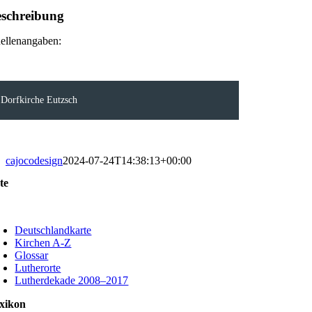
schreibung
ellenangaben:
Dorfkirche Eutzsch
cajocodesign
2024-07-24T14:38:13+00:00
te
oggle
avigation
Deutschlandkarte
Kirchen A-Z
Glossar
Lutherorte
Lutherdekade 2008–2017
xikon