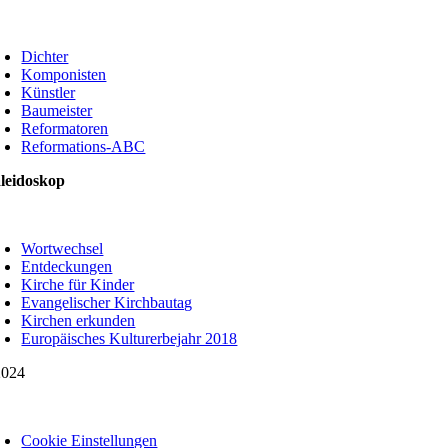
oggle
avigation
Dichter
Komponisten
Künstler
Baumeister
Reformatoren
Reformations-ABC
leidoskop
oggle
avigation
Wortwechsel
Entdeckungen
Kirche für Kinder
Evangelischer Kirchbautag
Kirchen erkunden
Europäisches Kulturerbejahr 2018
024
oggle
avigation
Cookie Einstellungen