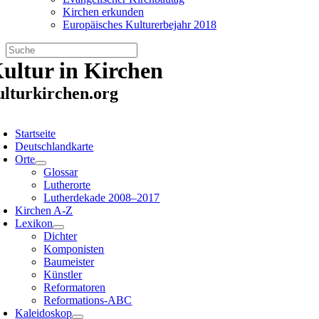
Kirchen erkunden
Europäisches Kulturerbejahr 2018
Zum
ultur in Kirchen
Inhalt
springen
ulturkirchen.org
oggle
avigation
Startseite
Deutschlandkarte
Orte
Glossar
Lutherorte
Lutherdekade 2008–2017
Kirchen A-Z
Lexikon
Dichter
Komponisten
Baumeister
Künstler
Reformatoren
Reformations-ABC
Kaleidoskop