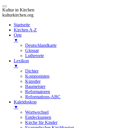
Kultur in Kirchen
kulturkirchen.org
Startseite
Kirchen A-Z
Orte
▼
Deutschlandkarte
Glossar
Lutherorte
Lexikon
▼
Dichter
Komponisten
Künstler
Baumeister
Reformatoren
Reformations-ABC
Kaleidoskop
▼
Wortwechsel
Entdeckungen
Kirche für Kinder
Evangelischer Kirchbautag