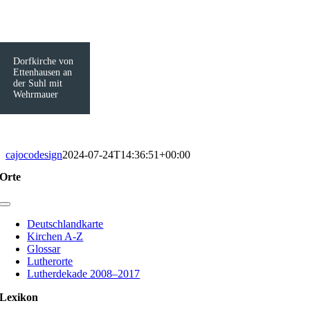
Dorfkirche von
Ettenhausen an
der Suhl mit
Wehrmauer
cajocodesign
2024-07-24T14:36:51+00:00
Orte
Toggle
Navigation
Deutschlandkarte
Kirchen A-Z
Glossar
Lutherorte
Lutherdekade 2008–2017
Lexikon