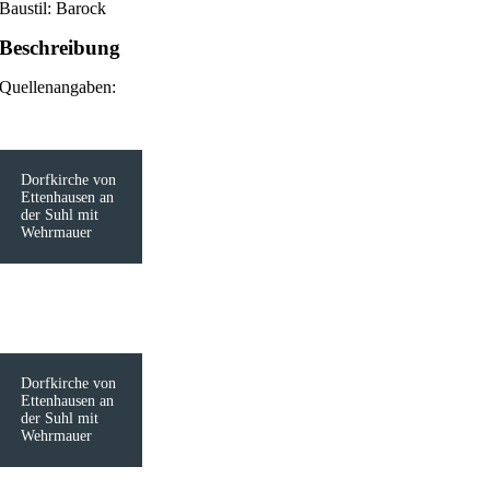
Baustil: Barock
Beschreibung
Quellenangaben:
Dorfkirche von
Ettenhausen an
der Suhl mit
Wehrmauer
Dorfkirche von
Ettenhausen an
der Suhl mit
Wehrmauer