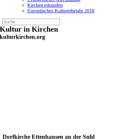
Kirchen erkunden
Europäisches Kulturerbejahr 2018
Zum
Kultur in Kirchen
Inhalt
kulturkirchen.org
springen
Dorfkirche Ettenhausen an der Suhl