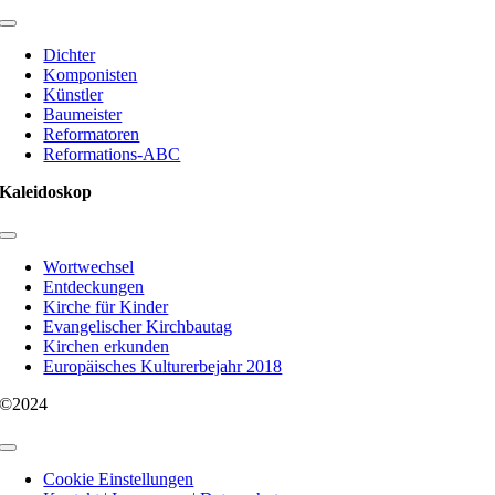
Toggle
Navigation
Dichter
Komponisten
Künstler
Baumeister
Reformatoren
Reformations-ABC
Kaleidoskop
Toggle
Navigation
Wortwechsel
Entdeckungen
Kirche für Kinder
Evangelischer Kirchbautag
Kirchen erkunden
Europäisches Kulturerbejahr 2018
©2024
Toggle
Navigation
Cookie Einstellungen