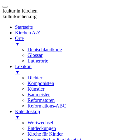
Kultur in Kirchen
kulturkirchen.org
Startseite
Kirchen A-Z
Orte
▼
Deutschlandkarte
Glossar
Lutherorte
Lexikon
▼
Dichter
Komponisten
Künstler
Baumeister
Reformatoren
Reformations-ABC
Kaleidoskop
▼
Wortwechsel
Entdeckungen
Kirche für Kinder
Evangelischer Kirchbautag