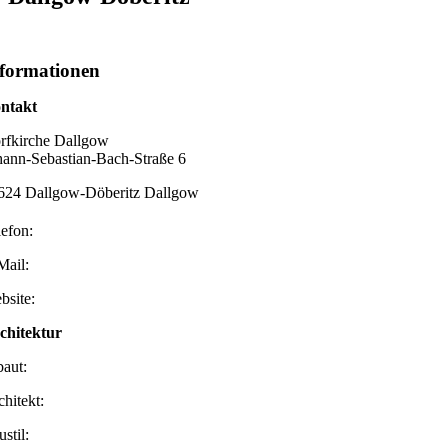
formationen
ntakt
rfkirche Dallgow
hann-Sebastian-Bach-Straße 6
624 Dallgow-Döberitz Dallgow
lefon:
Mail:
bsite:
chitektur
baut:
chitekt:
stil: