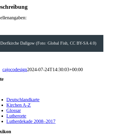
schreibung
ellenangaben:
Dorfkirche Dallgow (Foto: Global Fish, CC BY-SA 4.0)
cajocodesign
2024-07-24T14:30:03+00:00
te
oggle
avigation
Deutschlandkarte
Kirchen A-Z
Glossar
Lutherorte
Lutherdekade 2008–2017
xikon