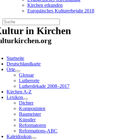
Kirchen erkunden
Europäisches Kulturerbejahr 2018
Zum
ultur in Kirchen
Inhalt
springen
ulturkirchen.org
oggle
avigation
Startseite
Deutschlandkarte
Orte
Glossar
Lutherorte
Lutherdekade 2008–2017
Kirchen A-Z
Lexikon
Dichter
Komponisten
Baumeister
Künstler
Reformatoren
Reformations-ABC
Kaleidoskop