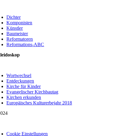
oggle
avigation
Dichter
Komponisten
Künstler
Baumeister
Reformatoren
Reformations-ABC
leidoskop
oggle
avigation
Wortwechsel
Entdeckungen
Kirche für Kinder
Evangelischer Kirchbautag
Kirchen erkunden
Europäisches Kulturerbejahr 2018
024
oggle
avigation
Cookie Einstellungen