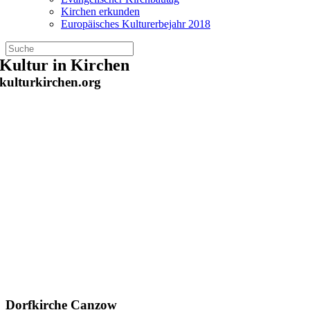
Kirchen erkunden
Europäisches Kulturerbejahr 2018
Zum
Kultur in Kirchen
Inhalt
kulturkirchen.org
springen
Dorfkirche Canzow