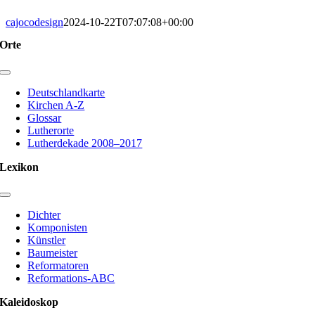
cajocodesign
2024-10-22T07:07:08+00:00
Orte
Toggle
Navigation
Deutschlandkarte
Kirchen A-Z
Glossar
Lutherorte
Lutherdekade 2008–2017
Lexikon
Toggle
Navigation
Dichter
Komponisten
Künstler
Baumeister
Reformatoren
Reformations-ABC
Kaleidoskop