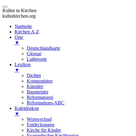
Kultur in Kirchen
kulturkirchen.org
Startseite
Kirchen A-Z
Orte
▼
Deutschlandkarte
Glossar
Lutherorte
Lexikon
▼
Dichter
Komponisten
Künstler
Baumeister
Reformatoren
Reformations-ABC
Kaleidoskop
▼
Wortwechsel
Entdeckungen
Kirche für Kinder
Evangelischer Kirchbautag