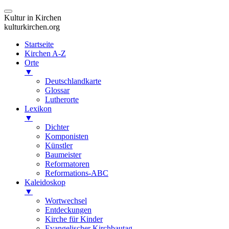
Kultur in Kirchen
kulturkirchen.org
Startseite
Kirchen A-Z
Orte
▼
Deutschlandkarte
Glossar
Lutherorte
Lexikon
▼
Dichter
Komponisten
Künstler
Baumeister
Reformatoren
Reformations-ABC
Kaleidoskop
▼
Wortwechsel
Entdeckungen
Kirche für Kinder
Evangelischer Kirchbautag