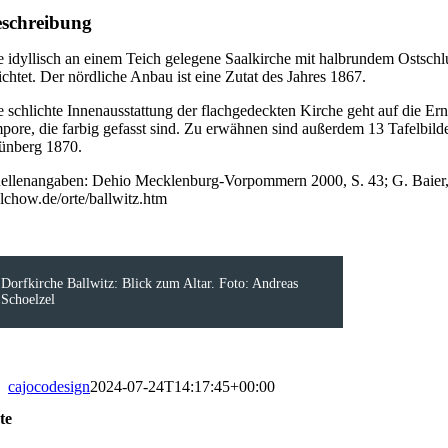
schreibung
e idyllisch an einem Teich gelegene Saalkirche mit halbrundem Ostschl
richtet. Der nördliche Anbau ist eine Zutat des Jahres 1867.
e schlichte Innenausstattung der flachgedeckten Kirche geht auf die Er
pore, die farbig gefasst sind. Zu erwähnen sind außerdem 13 Tafelbild
ünberg 1870.
ellenangaben: Dehio Mecklenburg-Vorpommern 2000, S. 43; G. Baier
lchow.de/orte/ballwitz.htm
Dorfkirche Ballwitz: Blick zum Altar. Foto: Andreas
Schoelzel
cajocodesign
2024-07-24T14:17:45+00:00
te