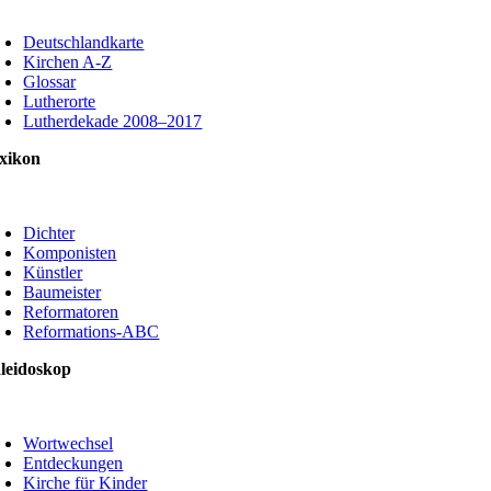
oggle
avigation
Deutschlandkarte
Kirchen A-Z
Glossar
Lutherorte
Lutherdekade 2008–2017
xikon
oggle
avigation
Dichter
Komponisten
Künstler
Baumeister
Reformatoren
Reformations-ABC
leidoskop
oggle
avigation
Wortwechsel
Entdeckungen
Kirche für Kinder