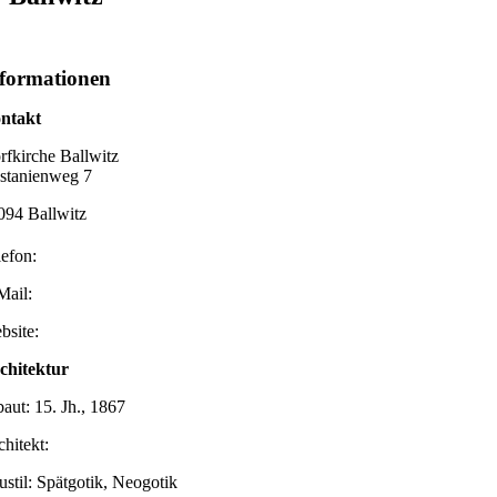
formationen
ntakt
rfkirche Ballwitz
stanienweg 7
094 Ballwitz
lefon:
Mail:
bsite:
chitektur
baut: 15. Jh., 1867
chitekt:
ustil: Spätgotik, Neogotik