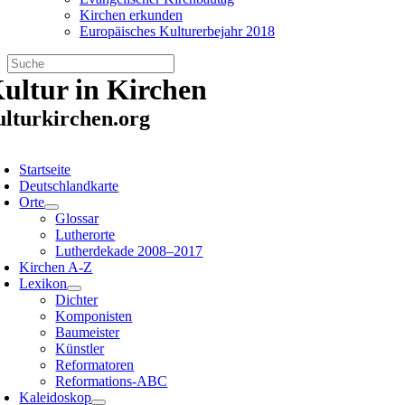
Kirchen erkunden
Europäisches Kulturerbejahr 2018
Zum
ultur in Kirchen
Inhalt
springen
ulturkirchen.org
oggle
avigation
Startseite
Deutschlandkarte
Orte
Glossar
Lutherorte
Lutherdekade 2008–2017
Kirchen A-Z
Lexikon
Dichter
Komponisten
Baumeister
Künstler
Reformatoren
Reformations-ABC
Kaleidoskop