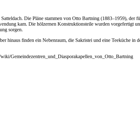
em Satteldach. Die Pläne stammen von Otto Bartning (1883–1959), der
endung kam. Die hölzernen Konstruktionsteile wurden vorgefertigt und
ung sorgen.
über hinaus finden ein Nebenraum, die Sakristei und eine Teeküche in 
.org/wiki/Gemeindezentren_und_Diasporakapellen_von_Otto_Bartning