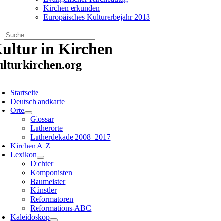
Kirchen erkunden
Europäisches Kulturerbejahr 2018
Zum
ultur in Kirchen
Inhalt
springen
ulturkirchen.org
oggle
avigation
Startseite
Deutschlandkarte
Orte
Glossar
Lutherorte
Lutherdekade 2008–2017
Kirchen A-Z
Lexikon
Dichter
Komponisten
Baumeister
Künstler
Reformatoren
Reformations-ABC
Kaleidoskop