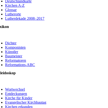
Deutschlandkarte
Kirchen A-Z
Glossar
Lutherorte
Lutherdekade 2008–2017
xikon
oggle
avigation
Dichter
Komponisten
Künstler
Baumeister
Reformatoren
Reformations-ABC
leidoskop
oggle
avigation
Wortwechsel
Entdeckungen
Kirche für Kinder
Evangelischer Kirchbautag
Kirchen erkunden