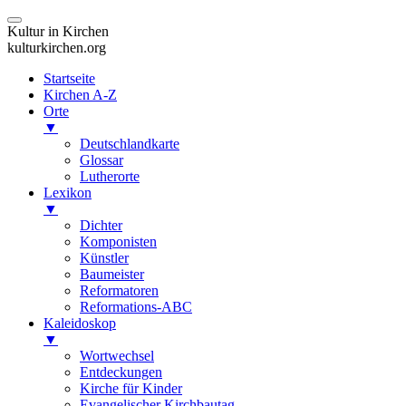
Kultur in Kirchen
kulturkirchen.org
Startseite
Kirchen A-Z
Orte
▼
Deutschlandkarte
Glossar
Lutherorte
Lexikon
▼
Dichter
Komponisten
Künstler
Baumeister
Reformatoren
Reformations-ABC
Kaleidoskop
▼
Wortwechsel
Entdeckungen
Kirche für Kinder
Evangelischer Kirchbautag