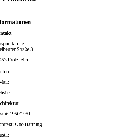
formationen
ntakt
asporakirche
elbeurer Straße 3
453 Erolzheim
lefon:
Mail:
bsite:
chitektur
baut: 1950/1951
chitekt: Otto Bartning
stil: