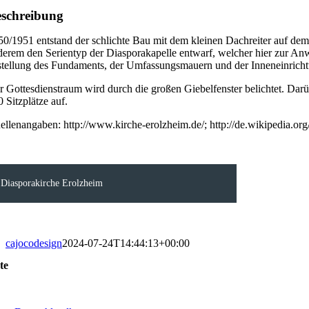
schreibung
50/1951 entstand der schlichte Bau mit dem kleinen Dachreiter auf d
derem den Serientyp der Diasporakapelle entwarf, welcher hier zur Anw
stellung des Fundaments, der Umfassungsmauern und der Inneneinricht
r Gottesdienstraum wird durch die großen Giebelfenster belichtet. Dar
 Sitzplätze auf.
ellenangaben: http://www.kirche-erolzheim.de/; http://de.wikipedia
Diasporakirche Erolzheim
cajocodesign
2024-07-24T14:44:13+00:00
te
oggle
avigation