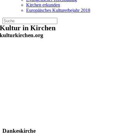
Kirchen erkunden
Europäisches Kulturerbejahr 2018
Zum
Kultur in Kirchen
Inhalt
kulturkirchen.org
springen
Dankeskirche