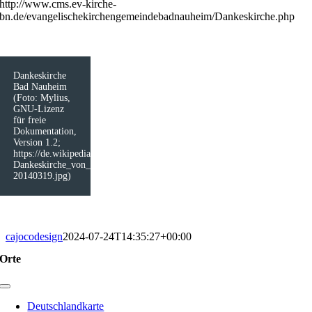
http://www.cms.ev-kirche-
bn.de/evangelischekirchengemeindebadnauheim/Dankeskirche.php
Dankeskirche
Bad Nauheim
(Foto: Mylius,
GNU-Lizenz
für freie
Dokumentation,
Version 1.2;
https://de.wikipedia.org/wiki/Datei:Bad_Nauheim-
Dankeskirche_von_Suedosten-
20140319.jpg)
cajocodesign
2024-07-24T14:35:27+00:00
Orte
Toggle
Navigation
Deutschlandkarte