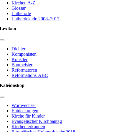
Kirchen A-Z
Glossar
Lutherorte
Lutherdekade 2008–2017
Lexikon
Toggle
Navigation
Dichter
Komponisten
Künstler
Baumeister
Reformatoren
Reformations-ABC
Kaleidoskop
Toggle
Navigation
Wortwechsel
Entdeckungen
Kirche für Kinder
Evangelischer Kirchbautag
Kirchen erkunden
Europäisches Kulturerbejahr 2018