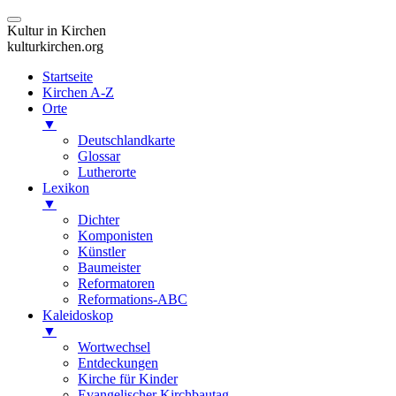
Kultur in Kirchen
kulturkirchen.org
Startseite
Kirchen A-Z
Orte
▼
Deutschlandkarte
Glossar
Lutherorte
Lexikon
▼
Dichter
Komponisten
Künstler
Baumeister
Reformatoren
Reformations-ABC
Kaleidoskop
▼
Wortwechsel
Entdeckungen
Kirche für Kinder
Evangelischer Kirchbautag