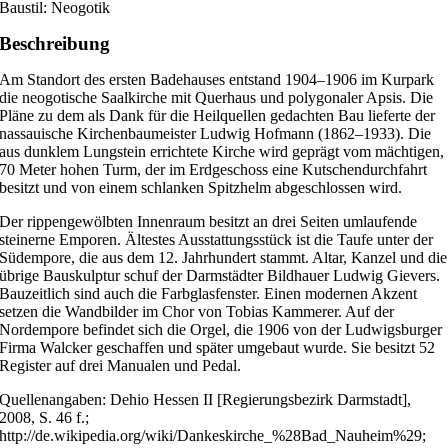
Baustil: Neogotik
Beschreibung
Am Standort des ersten Badehauses entstand 1904–1906 im Kurpark
die neogotische Saalkirche mit Querhaus und polygonaler Apsis. Die
Pläne zu dem als Dank für die Heilquellen gedachten Bau lieferte der
nassauische Kirchenbaumeister Ludwig Hofmann (1862–1933). Die
aus dunklem Lungstein errichtete Kirche wird geprägt vom mächtigen,
70 Meter hohen Turm, der im Erdgeschoss eine Kutschendurchfahrt
besitzt und von einem schlanken Spitzhelm abgeschlossen wird.
Der rippengewölbten Innenraum besitzt an drei Seiten umlaufende
steinerne Emporen. Ältestes Ausstattungsstück ist die Taufe unter der
Südempore, die aus dem 12. Jahrhundert stammt. Altar, Kanzel und die
übrige Bauskulptur schuf der Darmstädter Bildhauer Ludwig Gievers.
Bauzeitlich sind auch die Farbglasfenster. Einen modernen Akzent
setzen die Wandbilder im Chor von Tobias Kammerer. Auf der
Nordempore befindet sich die Orgel, die 1906 von der Ludwigsburger
Firma Walcker geschaffen und später umgebaut wurde. Sie besitzt 52
Register auf drei Manualen und Pedal.
Quellenangaben: Dehio Hessen II [Regierungsbezirk Darmstadt],
2008, S. 46 f.;
http://de.wikipedia.org/wiki/Dankeskirche_%28Bad_Nauheim%29;