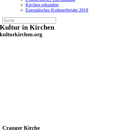
Kirchen erkunden
Europäisches Kulturerbejahr 2018
Zum
Kultur in Kirchen
Inhalt
kulturkirchen.org
springen
Cranger Kirche