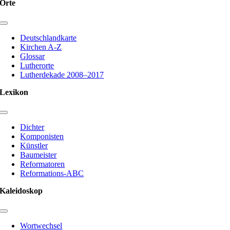
Orte
Toggle
Navigation
Deutschlandkarte
Kirchen A-Z
Glossar
Lutherorte
Lutherdekade 2008–2017
Lexikon
Toggle
Navigation
Dichter
Komponisten
Künstler
Baumeister
Reformatoren
Reformations-ABC
Kaleidoskop
Toggle
Navigation
Wortwechsel