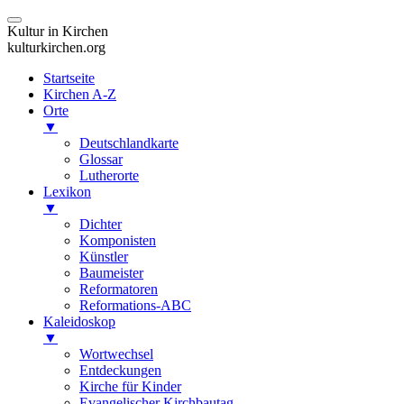
Kultur in Kirchen
kulturkirchen.org
Startseite
Kirchen A-Z
Orte
▼
Deutschlandkarte
Glossar
Lutherorte
Lexikon
▼
Dichter
Komponisten
Künstler
Baumeister
Reformatoren
Reformations-ABC
Kaleidoskop
▼
Wortwechsel
Entdeckungen
Kirche für Kinder
Evangelischer Kirchbautag