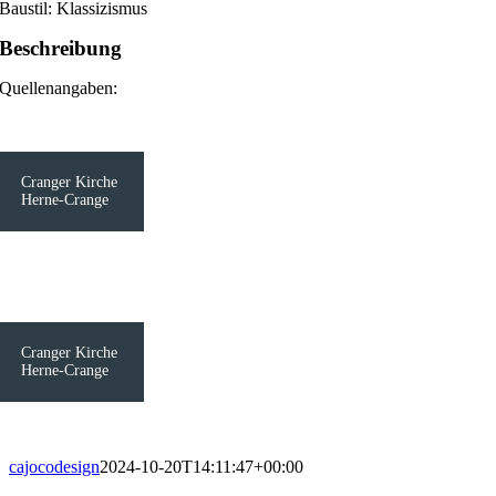
Baustil: Klassizismus
Beschreibung
Quellenangaben:
Cranger Kirche
Herne-Crange
Cranger Kirche
Herne-Crange
cajocodesign
2024-10-20T14:11:47+00:00