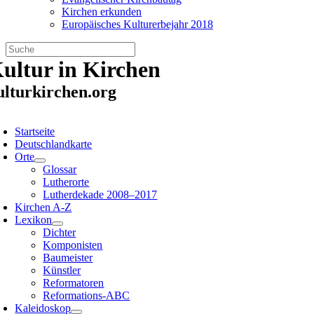
Kirchen erkunden
Europäisches Kulturerbejahr 2018
Zum
ultur in Kirchen
Inhalt
springen
ulturkirchen.org
oggle
avigation
Startseite
Deutschlandkarte
Orte
Glossar
Lutherorte
Lutherdekade 2008–2017
Kirchen A-Z
Lexikon
Dichter
Komponisten
Baumeister
Künstler
Reformatoren
Reformations-ABC
Kaleidoskop