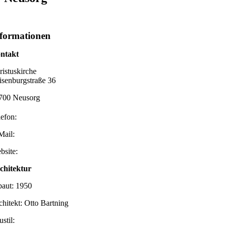
formationen
ntakt
ristuskirche
isenburgstraße 36
700 Neusorg
lefon:
Mail:
bsite:
chitektur
baut: 1950
chitekt: Otto Bartning
stil: