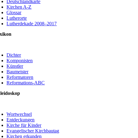
Deutschlandkarte
Kirchen A-Z
Glossar
Lutherorte
Lutherdekade 2008–2017
xikon
oggle
avigation
Dichter
Komponisten
Künstler
Baumeister
Reformatoren
Reformations-ABC
leidoskop
oggle
avigation
Wortwechsel
Entdeckungen
Kirche für Kinder
Evangelischer Kirchbautag
Kirchen erkunden