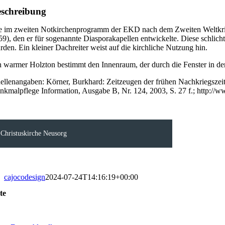
schreibung
e im zweiten Notkirchenprogramm der EKD nach dem Zweiten Weltkrieg
59), den er für sogenannte Diasporakapellen entwickelte. Diese schlich
rden. Ein kleiner Dachreiter weist auf die kirchliche Nutzung hin.
n warmer Holzton bestimmt den Innenraum, der durch die Fenster in den 
ellenangaben: Körner, Burkhard: Zeitzeugen der frühen Nachkriegszeit:
nkmalpflege Information, Ausgabe B, Nr. 124, 2003, S. 27 f.; http://
Christuskirche Neusorg
cajocodesign
2024-07-24T14:16:19+00:00
te
oggle
avigation