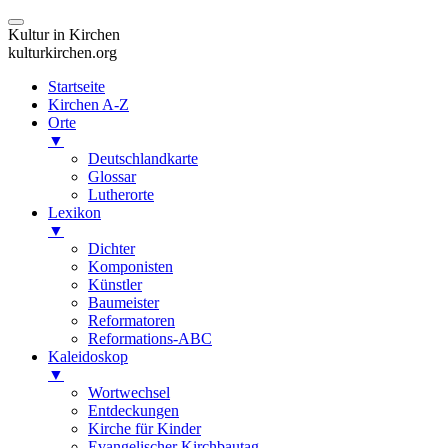
Kultur in Kirchen
kulturkirchen.org
Startseite
Kirchen A-Z
Orte
▼
Deutschlandkarte
Glossar
Lutherorte
Lexikon
▼
Dichter
Komponisten
Künstler
Baumeister
Reformatoren
Reformations-ABC
Kaleidoskop
▼
Wortwechsel
Entdeckungen
Kirche für Kinder
Evangelischer Kirchbautag