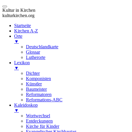
Kultur in Kirchen
kulturkirchen.org
Startseite
Kirchen A-Z
Orte
▼
Deutschlandkarte
Glossar
Lutherorte
Lexikon
▼
Dichter
Komponisten
Künstler
Baumeister
Reformatoren
Reformations-ABC
Kaleidoskop
▼
Wortwechsel
Entdeckungen
Kirche für Kinder
Evangelischer Kirchbautag