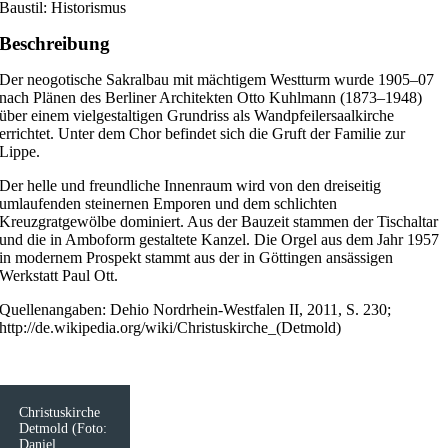
Baustil: Historismus
Beschreibung
Der neogotische Sakralbau mit mächtigem Westturm wurde 1905–07
nach Plänen des Berliner Architekten Otto Kuhlmann (1873–1948)
über einem vielgestaltigen Grundriss als Wandpfeilersaalkirche
errichtet. Unter dem Chor befindet sich die Gruft der Familie zur
Lippe.
Der helle und freundliche Innenraum wird von den dreiseitig
umlaufenden steinernen Emporen und dem schlichten
Kreuzgratgewölbe dominiert. Aus der Bauzeit stammen der Tischaltar
und die in Amboform gestaltete Kanzel. Die Orgel aus dem Jahr 1957
in modernem Prospekt stammt aus der in Göttingen ansässigen
Werkstatt Paul Ott.
Quellenangaben: Dehio Nordrhein-Westfalen II, 2011, S. 230;
http://de.wikipedia.org/wiki/Christuskirche_(Detmold)
Christuskirche
Detmold (Foto:
Daniel