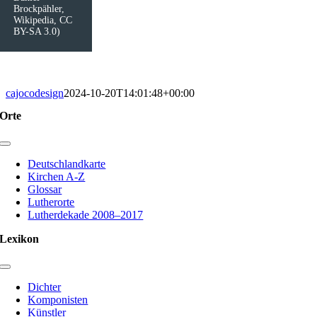
Brockpähler,
Wikipedia, CC
BY-SA 3.0)
cajocodesign
2024-10-20T14:01:48+00:00
Orte
Toggle
Navigation
Deutschlandkarte
Kirchen A-Z
Glossar
Lutherorte
Lutherdekade 2008–2017
Lexikon
Toggle
Navigation
Dichter
Komponisten
Künstler