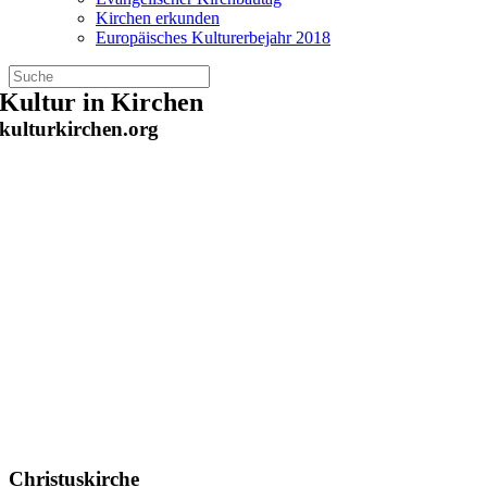
Kirchen erkunden
Europäisches Kulturerbejahr 2018
Zum
Kultur in Kirchen
Inhalt
kulturkirchen.org
springen
Christuskirche