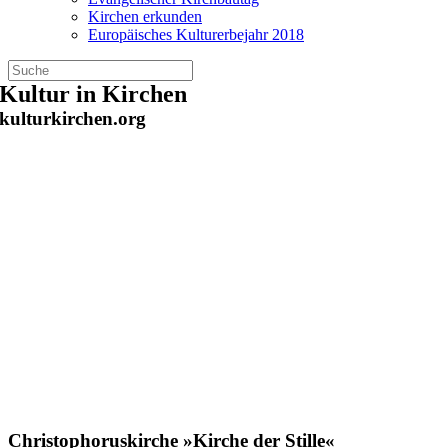
Kirchen erkunden
Europäisches Kulturerbejahr 2018
Zum
Kultur in Kirchen
Inhalt
kulturkirchen.org
springen
Christophoruskirche »Kirche der Stille«