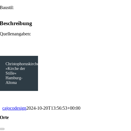
Baustil:
Beschreibung
Quellenangaben:
Christophoruskirche
»Kirche der
Stille«
Hamburg-
Altona
cajocodesign
2024-10-20T13:56:53+00:00
Orte
Toggle