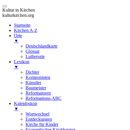
Kultur in Kirchen
kulturkirchen.org
Startseite
Kirchen A-Z
Orte
▼
Deutschlandkarte
Glossar
Lutherorte
Lexikon
▼
Dichter
Komponisten
Künstler
Baumeister
Reformatoren
Reformations-ABC
Kaleidoskop
▼
Wortwechsel
Entdeckungen
Kirche für Kinder
Evangelischer Kirchbautag