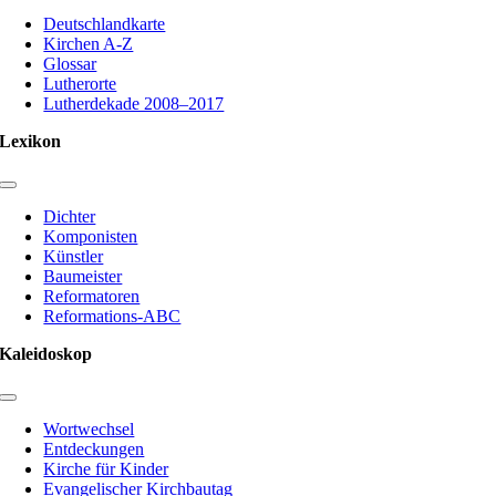
Navigation
Deutschlandkarte
Kirchen A-Z
Glossar
Lutherorte
Lutherdekade 2008–2017
Lexikon
Toggle
Navigation
Dichter
Komponisten
Künstler
Baumeister
Reformatoren
Reformations-ABC
Kaleidoskop
Toggle
Navigation
Wortwechsel
Entdeckungen
Kirche für Kinder
Evangelischer Kirchbautag