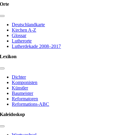
Orte
Toggle
Navigation
Deutschlandkarte
Kirchen A-Z
Glossar
Lutherorte
Lutherdekade 2008–2017
Lexikon
Toggle
Navigation
Dichter
Komponisten
Künstler
Baumeister
Reformatoren
Reformations-ABC
Kaleidoskop
Toggle
Navigation
Wortwechsel