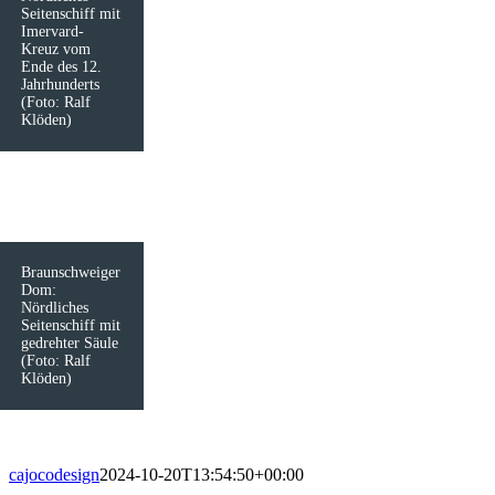
Seitenschiff mit
Imervard-
Kreuz vom
Ende des 12.
Jahrhunderts
(Foto: Ralf
Klöden)
Braunschweiger
Dom:
Nördliches
Seitenschiff mit
gedrehter Säule
(Foto: Ralf
Klöden)
cajocodesign
2024-10-20T13:54:50+00:00