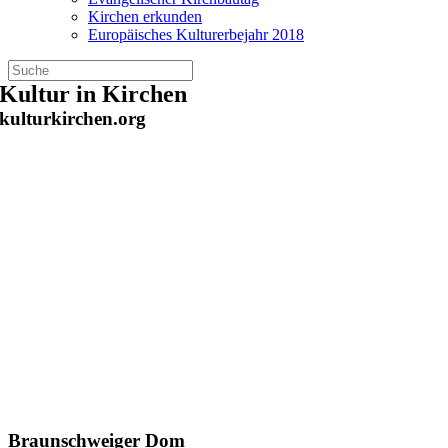
Kirchen erkunden
Europäisches Kulturerbejahr 2018
Zum
Kultur in Kirchen
Inhalt
kulturkirchen.org
springen
Braunschweiger Dom