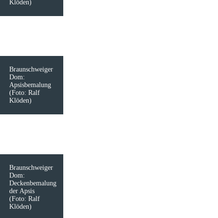
Klöden)
Braunschweiger
Dom:
Apsisbemalung
(Foto: Ralf
Klöden)
Braunschweiger
Dom:
Deckenbemalung
der Apsis
(Foto: Ralf
Klöden)