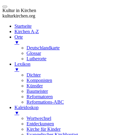
Kultur in Kirchen
kulturkirchen.org
Startseite
Kirchen A-Z
Orte
▼
Deutschlandkarte
Glossar
Lutherorte
Lexikon
▼
Dichter
Komponisten
Künstler
Baumeister
Reformatoren
Reformations-ABC
Kaleidoskop
▼
Wortwechsel
Entdeckungen
Kirche für Kinder
Evangelischer Kirchbautag