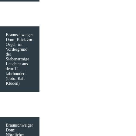
Braunschweiger
Dom: Blick zur
Orgel, im
Vordergrund
der
Siebenarmige
Leuchter aus
dem 12.
Jahrhundert
(Foto: Ralf
Klöden)
Braunschweiger
Dom:
Nördliches