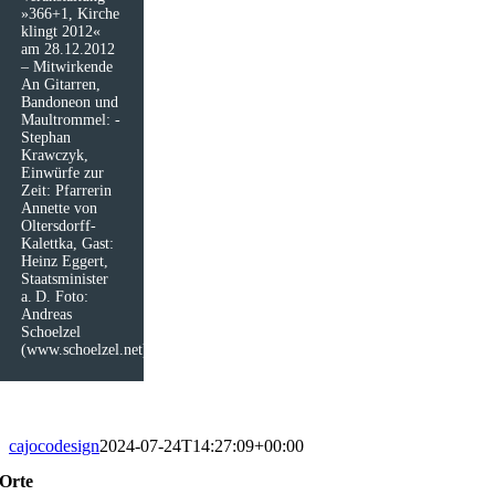
»366+1, Kirche
klingt 2012«
am 28.12.2012
– Mitwirkende
An Gitarren,
Bandoneon und
Maultrommel: ­
Stephan
Krawczyk,
Einwürfe zur
Zeit: Pfarrerin
Annette von
Oltersdorff-
Kalettka, Gast:
Heinz Eggert,
Staatsminister
a. D. Foto:
Andreas
Schoelzel
(www.schoelzel.net)
cajocodesign
2024-07-24T14:27:09+00:00
Orte