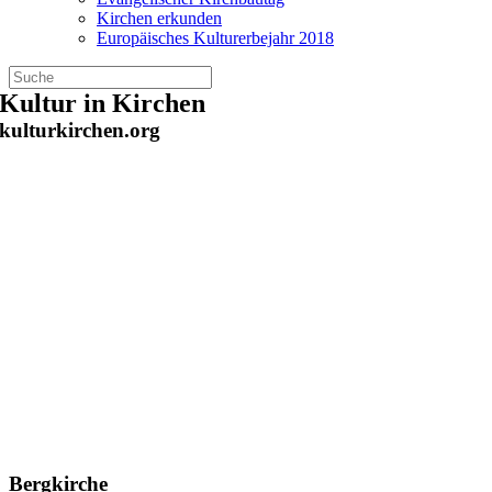
Kirchen erkunden
Europäisches Kulturerbejahr 2018
Zum
Kultur in Kirchen
Inhalt
kulturkirchen.org
springen
Bergkirche