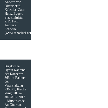
Annette von
Oltersdorff-
Kalettka, Gast:
Heinz Eggert,
Staatsminister
a. D. Foto:
Andreas
Schoelzel
(www.schoelzel.net)
Bergkirche
Oybin während
des Konzertes
363 im Rahmen
der
Veranstaltung
»366+1, Kirche
klingt 2012«
am 28.12.2012
– Mitwirkende
An Gitarren,