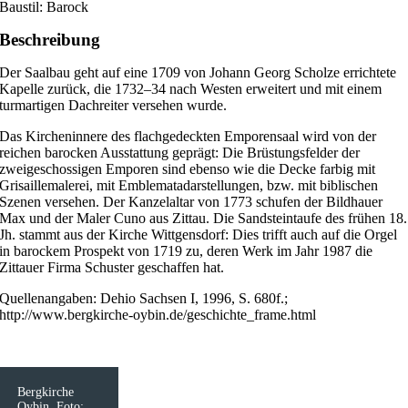
Baustil: Barock
Beschreibung
Der Saalbau geht auf eine 1709 von Johann Georg Scholze errichtete
Kapelle zurück, die 1732–34 nach Westen erweitert und mit einem
turmartigen Dachreiter versehen wurde.
Das Kircheninnere des flachgedeckten Emporensaal wird von der
reichen barocken Ausstattung geprägt: Die Brüstungsfelder der
zweigeschossigen Emporen sind ebenso wie die Decke farbig mit
Grisaillemalerei, mit Emblematadarstellungen, bzw. mit biblischen
Szenen versehen. Der Kanzelaltar von 1773 schufen der Bildhauer
Max und der Maler Cuno aus Zittau. Die Sandsteintaufe des frühen 18.
Jh. stammt aus der Kirche Wittgensdorf: Dies trifft auch auf die Orgel
in barockem Prospekt von 1719 zu, deren Werk im Jahr 1987 die
Zittauer Firma Schuster geschaffen hat.
Quellenangaben: Dehio Sachsen I, 1996, S. 680f.;
http://www.bergkirche-oybin.de/geschichte_frame.html
Bergkirche
Oybin. Foto: