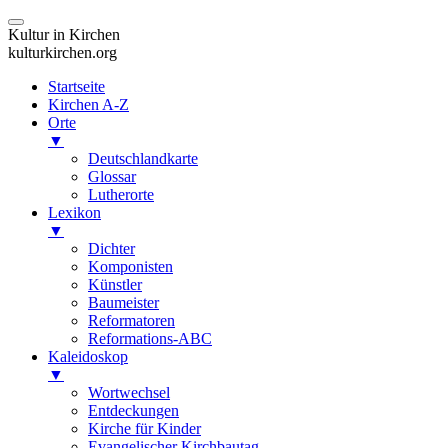
Kultur in Kirchen
kulturkirchen.org
Startseite
Kirchen A-Z
Orte
▼
Deutschlandkarte
Glossar
Lutherorte
Lexikon
▼
Dichter
Komponisten
Künstler
Baumeister
Reformatoren
Reformations-ABC
Kaleidoskop
▼
Wortwechsel
Entdeckungen
Kirche für Kinder
Evangelischer Kirchbautag