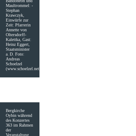
Bandoneon und
Maultrommel: ­
Stephan
Krawczyk,
Einwürfe zur
Zeit: Pfarrerin
Annette von
Oltersdorff-
Kalettka, Gast:
Heinz Eggert,
Staatsminister
a. D. Foto:
Andreas
Schoelzel
(www.schoelzel.net)
Bergkirche
Oybin während
des Konzertes
363 im Rahmen
der
Veranstaltung