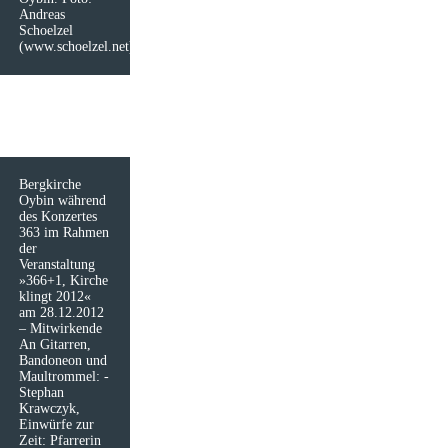
Andreas
Schoelzel
(www.schoelzel.net)
Bergkirche
Oybin während
des Konzertes
363 im Rahmen
der
Veranstaltung
»366+1, Kirche
klingt 2012«
am 28.12.2012
– Mitwirkende
An Gitarren,
Bandoneon und
Maultrommel: ­
Stephan
Krawczyk,
Einwürfe zur
Zeit: Pfarrerin