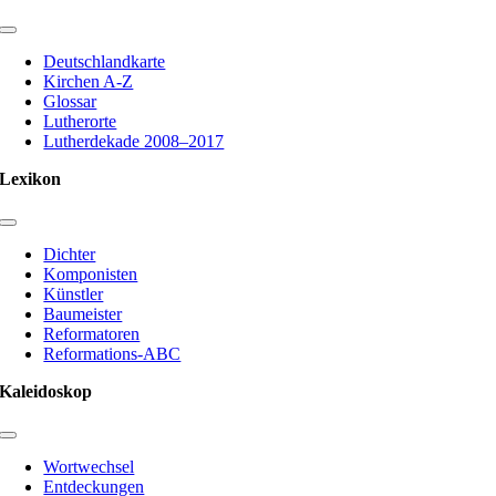
Toggle
Navigation
Deutschlandkarte
Kirchen A-Z
Glossar
Lutherorte
Lutherdekade 2008–2017
Lexikon
Toggle
Navigation
Dichter
Komponisten
Künstler
Baumeister
Reformatoren
Reformations-ABC
Kaleidoskop
Toggle
Navigation
Wortwechsel
Entdeckungen