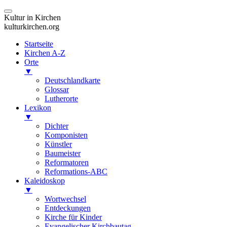
Kultur in Kirchen
kulturkirchen.org
Startseite
Kirchen A-Z
Orte
▼
Deutschlandkarte
Glossar
Lutherorte
Lexikon
▼
Dichter
Komponisten
Künstler
Baumeister
Reformatoren
Reformations-ABC
Kaleidoskop
▼
Wortwechsel
Entdeckungen
Kirche für Kinder
Evangelischer Kirchbautag