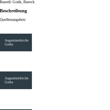
Baustil: Gotik, Barock
Beschreibung
Quellenangaben:
Augustinerkirche
Gotha
Augustinerkirche
Gotha