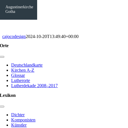
Augustinerkirche
Gotha
cajocodesign
2024-10-20T13:49:40+00:00
Orte
Toggle
Navigation
Deutschlandkarte
Kirchen A-Z
Glossar
Lutherorte
Lutherdekade 2008–2017
Lexikon
Toggle
Navigation
Dichter
Komponisten
Künstler