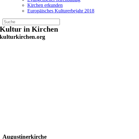
Kirchen erkunden
Europäisches Kulturerbejahr 2018
Zum
Kultur in Kirchen
Inhalt
kulturkirchen.org
springen
Augustinerkirche