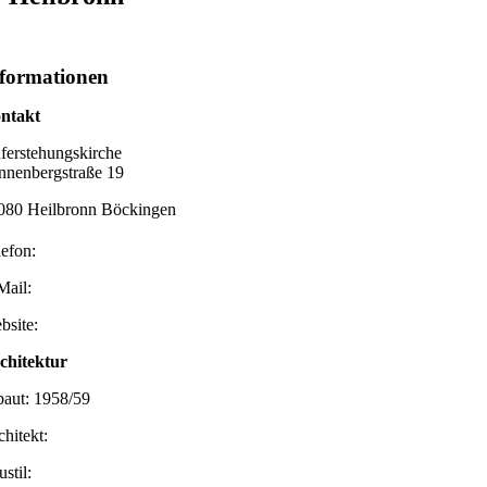
formationen
ntakt
ferstehungskirche
nnenbergstraße 19
080 Heilbronn Böckingen
lefon:
Mail:
bsite:
chitektur
baut: 1958/59
chitekt:
stil: