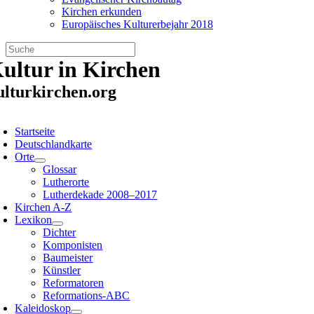
Kirchen erkunden
Europäisches Kulturerbejahr 2018
Zum
ultur in Kirchen
Inhalt
springen
ulturkirchen.org
oggle
avigation
Startseite
Deutschlandkarte
Orte
Glossar
Lutherorte
Lutherdekade 2008–2017
Kirchen A-Z
Lexikon
Dichter
Komponisten
Baumeister
Künstler
Reformatoren
Reformations-ABC
Kaleidoskop