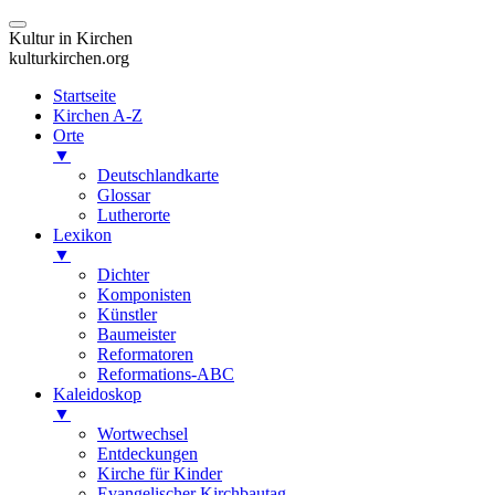
Kultur in Kirchen
kulturkirchen.org
Startseite
Kirchen A-Z
Orte
▼
Deutschlandkarte
Glossar
Lutherorte
Lexikon
▼
Dichter
Komponisten
Künstler
Baumeister
Reformatoren
Reformations-ABC
Kaleidoskop
▼
Wortwechsel
Entdeckungen
Kirche für Kinder
Evangelischer Kirchbautag