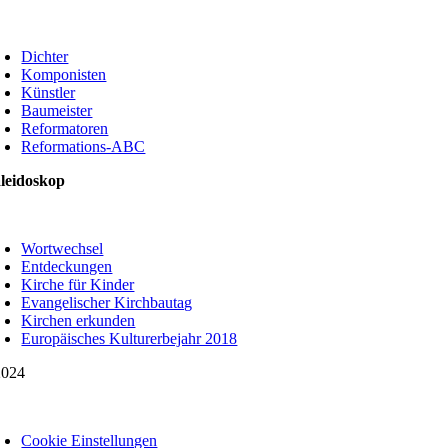
oggle
avigation
Dichter
Komponisten
Künstler
Baumeister
Reformatoren
Reformations-ABC
leidoskop
oggle
avigation
Wortwechsel
Entdeckungen
Kirche für Kinder
Evangelischer Kirchbautag
Kirchen erkunden
Europäisches Kulturerbejahr 2018
024
oggle
avigation
Cookie Einstellungen