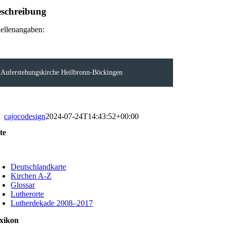
schreibung
ellenangaben:
Auferstehungskirche Heilbronn-Böckingen
cajocodesign
2024-07-24T14:43:52+00:00
te
oggle
avigation
Deutschlandkarte
Kirchen A-Z
Glossar
Lutherorte
Lutherdekade 2008–2017
xikon