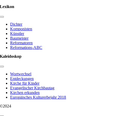
Lexikon
Toggle
Navigation
Dichter
Komponisten
Künstler
Baumeister
Reformatoren
Reformations-ABC
Kaleidoskop
Toggle
Navigation
Wortwechsel
Entdeckungen
Kirche für Kinder
Evangelischer Kirchbautag
Kirchen erkunden
Europäisches Kulturerbejahr 2018
©2024