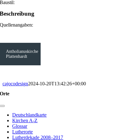
Baustil:
Beschreibung
Quellenangaben:
Antholianuskirche
Plattenhardt
cajocodesign
2024-10-20T13:42:26+00:00
Orte
Toggle
Navigation
Deutschlandkarte
Kirchen A-Z
Glossar
Lutherorte
Lutherdekade 2008–2017