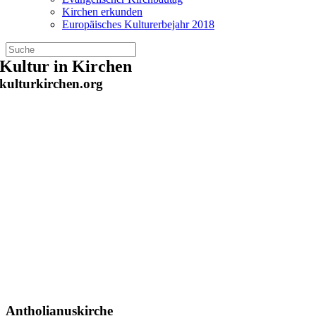
Kirchen erkunden
Europäisches Kulturerbejahr 2018
Zum
Kultur in Kirchen
Inhalt
kulturkirchen.org
springen
Antholianuskirche