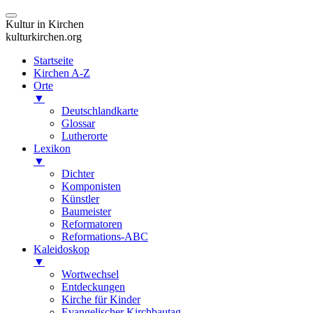
Kultur in Kirchen
kulturkirchen.org
Startseite
Kirchen A-Z
Orte
▼
Deutschlandkarte
Glossar
Lutherorte
Lexikon
▼
Dichter
Komponisten
Künstler
Baumeister
Reformatoren
Reformations-ABC
Kaleidoskop
▼
Wortwechsel
Entdeckungen
Kirche für Kinder
Evangelischer Kirchbautag