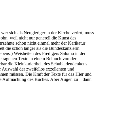
 wer sich als Neugieriger in der Kirche verirrt, muss
hn, weil nicht nur generell die Kunst des
hrzehnte schon nicht einmal mehr der Karikatur
lt die schon länger als die Bundeskanzlerin
ebens-) Weisheiten des Predigers Salomo in der
etragenen Texte in einem Beibuch von der
rbar die Kleinkariertheit des Schubladendenkens
er Auswahl der zweifellos exzellenten und
mmen müssen. Die Kraft der Texte für das Hier und
r die Aufmachung des Buches. Aber Augen zu – dann