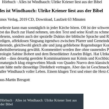
Hörbuch · Alles ist Windhauch: Ulrike Kriener liest aus der Bibel
les ist Windhauch: Ulrike Kriener liest aus der Bibel
tmos Verlag, 2019 CD, Download, Laufzeit 63 Minuten
beltexte kann man sonntäglich in jeder Kirche hören. Oft ist der schwere
lbst das Buch zur Hand nehmen, um den Text und seine Kraft zu schmec
rlesens, sondern auch der spezielle Duktus der biblische Sprache und R
rdigen, affektlosen Singsang irgendwo zwischen Pfarrer und Gemeinde mü
tierende, gleichwohl gleich alte und jung gebliebene Regensburger Kom
nheitsübersetzung gewählt. Kommentiert werden ihre ohne raunendes P
eologin Sabine Bobert und dem Benediktiner Anselm Bilgri. Hat Ulrike 
lehrt – dass derartig geerdete Kommissarinnen nur Krimis und Kochbüche
amaturgisch klug eingewebten Musik von Quadro Nuevo dem klassischen 
ute hätte mehr diesseitige Direktheit vertragen. Aber das ist Geschma
t aller Windhauch voller Leben. Einem klugen Text und einer die Herz
aus-Martin Bresgott
Hörbuch · Alles ist Windhauch: Ulrike Kriener liest aus
der Bibel