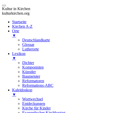
Kultur in Kirchen
kulturkirchen.org
Startseite
Kirchen A-Z
Orte
▼
Deutschlandkarte
Glossar
Lutherorte
Lexikon
▼
Dichter
Komponisten
Künstler
Baumeister
Reformatoren
Reformations-ABC
Kaleidoskop
▼
Wortwechsel
Entdeckungen
Kirche für Kinder
Evangelischer Kirchbautag