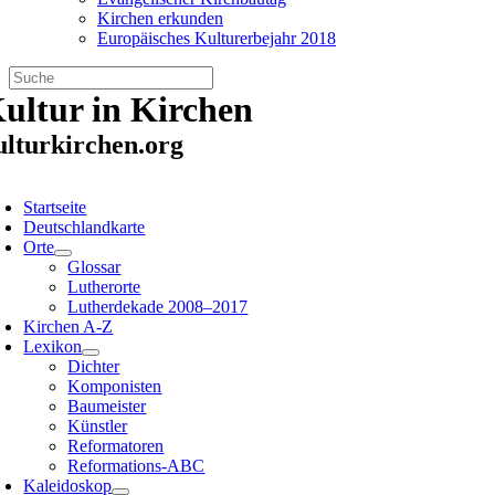
Kirchen erkunden
Europäisches Kulturerbejahr 2018
Zum
ultur in Kirchen
Inhalt
springen
ulturkirchen.org
oggle
avigation
Startseite
Deutschlandkarte
Orte
Glossar
Lutherorte
Lutherdekade 2008–2017
Kirchen A-Z
Lexikon
Dichter
Komponisten
Baumeister
Künstler
Reformatoren
Reformations-ABC
Kaleidoskop