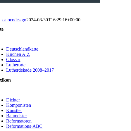
cajocodesign
2024-08-30T16:29:16+00:00
te
oggle
avigation
Deutschlandkarte
Kirchen A-Z
Glossar
Lutherorte
Lutherdekade 2008–2017
xikon
oggle
avigation
Dichter
Komponisten
Künstler
Baumeister
Reformatoren
Reformations-ABC