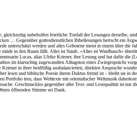
, gleichzeitig unbeholfen feierliche Tonfall der Lesungen derselbe, und
ken … Gegenüber gottesdienstlichen Bibellesungen herrscht ein Argwo
ede unterschätzt werden und alles Gebotene meist in einem über die Ja
de in den Raum fällt. Alles ist Staub. »Alles ist Windhauch« übertite
missarin Lucas, alias Ulrike Kriener, ihre Lesung und hat dafür die (L
athos im klarsichtig zugewandten Alltagston eines Zwiegesprächs vorg
Kriener in ihrer beidfüßig ausbalancierten, direkten Ansprache wunde
r lesen und biblische Poesie ihrem Duktus fremd ist – bleibt sie in d
Portfolio treu, dass Welttexte mit orientalischer Weltmusik daherko
ckssache. Geschmacklos gegenüber aller Text- und Lesequalität ist nu
-Ohren öffnenden Stimme sei Dank.