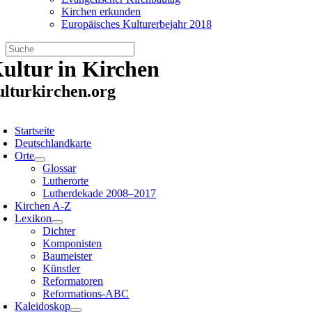
Kirchen erkunden
Europäisches Kulturerbejahr 2018
Zum
ultur in Kirchen
Inhalt
springen
ulturkirchen.org
oggle
avigation
Startseite
Deutschlandkarte
Orte
Glossar
Lutherorte
Lutherdekade 2008–2017
Kirchen A-Z
Lexikon
Dichter
Komponisten
Baumeister
Künstler
Reformatoren
Reformations-ABC
Kaleidoskop