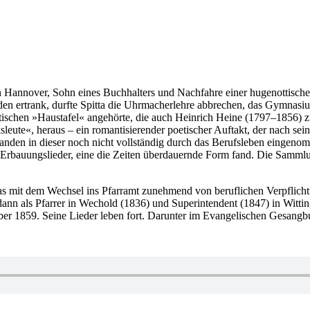
 in Hannover, Sohn eines Buchhalters und Nachfahre einer hugenottisch
den ertrank, durfte Spitta die Uhrmacherlehre abbrechen, das Gymnasi
tischen »Haustafel« angehörte, die auch Heinrich Heine (1797–1856) zu 
eute«, heraus – ein romantisierender poetischer Auftakt, der nach se
tstanden in dieser noch nicht vollständig durch das Berufsleben eingen
Erbauungslieder, eine die Zeiten überdauernde Form fand. Die Sammlung
, das mit dem Wechsel ins Pfarramt zunehmend von beruflichen Verpfli
dann als Pfarrer in Wechold (1836) und Superintendent (1847) in Wittin
ber 1859. Seine Lieder leben fort. Darunter im Evangelischen Gesangb