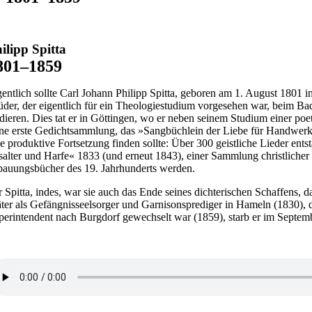
ilipp Spitta
801–1859
gentlich sollte Carl Johann Philipp Spitta, geboren am 1. August 1801
üder, der eigentlich für ein Theologiestudium vorgesehen war, beim Ba
udieren. Dies tat er in Göttingen, wo er neben seinem Studium einer poe
ine erste Gedichtsammlung, das »Sangbüchlein der Liebe für Handwerksl
ne produktive Fortsetzung finden sollte: Über 300 geistliche Lieder en
salter und Harfe« 1833 (und erneut 1843), einer Sammlung christlicher 
bauungsbücher des 19. Jahrhunderts werden.
r Spitta, indes, war sie auch das Ende seines dichterischen Schaffens
äter als Gefängnisseelsorger und Garnisonsprediger in Hameln (1830), 
perintendent nach Burgdorf gewechselt war (1859), starb er im Septem