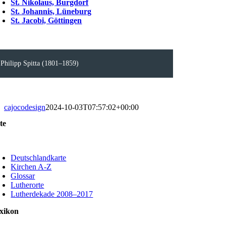
St. Nikolaus, Burgdorf
St. Johannis, Lüneburg
St. Jacobi, Göttingen
Philipp Spitta (1801–1859)
cajocodesign
2024-10-03T07:57:02+00:00
te
oggle
avigation
Deutschlandkarte
Kirchen A-Z
Glossar
Lutherorte
Lutherdekade 2008–2017
xikon