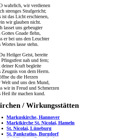
 O wahrlich, wir verdienen
ch strenges Strafgericht;
 ist das Licht erschienen,
ein wir glauben nicht.
h lasset uns gebeugter
 Gottes Gnade flehn,
ss er bei uns den Leuchter
s Wortes lasse stehn.
 Du Heilger Geist, bereite
 Pfingstfest nah und fern;
 deiner Kraft begleite
s Zeugnis von dem Herrn.
öffne du die Herzen
r Welt und uns den Mund,
ss wir in Freud und Schmerzen
s Heil ihr machen kund.
irchen / Wirkungsstätten
Markuskirche, Hannover
Marktkirche St. Nicolai, Hameln
St. Nicolai, Lüneburg
St. Pankratius, Burgdorf