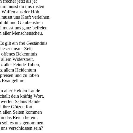
h frecher jetzt als je;
rum musst du uns rüsten
t Waffen aus der Höh.
 musst uns Kraft verleihen,
duld und Glaubenstreu
d musst uns ganz befreien
n aller Menschenscheu.
Es gilt ein frei Geständnis
dieser unsrer Zeit,
n offenes Bekenntnis
 allem Widerstreit,
tz aller Feinde Toben,
otz allem Heidentum
 preisen und zu loben
s Evangelium.
 In aller Heiden Lande
challt dein kräftig Wort,
e werfen Satans Bande
d ihre Götzen fort;
n allen Seiten kommen
 in das Reich herein;
h soll es uns genommen,
r uns verschlossen sein?