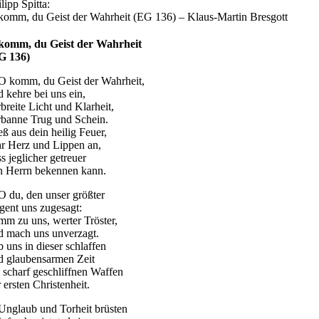
lipp Spitta:
komm, du Geist der Wahrheit (EG 136) – Klaus-Martin Bresgott
komm, du Geist der Wahrheit
G 136)
 O komm, du Geist der Wahrheit,
d kehre bei uns ein,
breite Licht und Klarheit,
rbanne Trug und Schein.
eß aus dein heilig Feuer,
hr Herz und Lippen an,
s jeglicher getreuer
n Herrn bekennen kann.
 O du, den unser größter
gent uns zugesagt:
mm zu uns, werter Tröster,
d mach uns unverzagt.
b uns in dieser schlaffen
d glaubensarmen Zeit
e scharf geschliffnen Waffen
 ersten Christenheit.
 Unglaub und Torheit brüsten