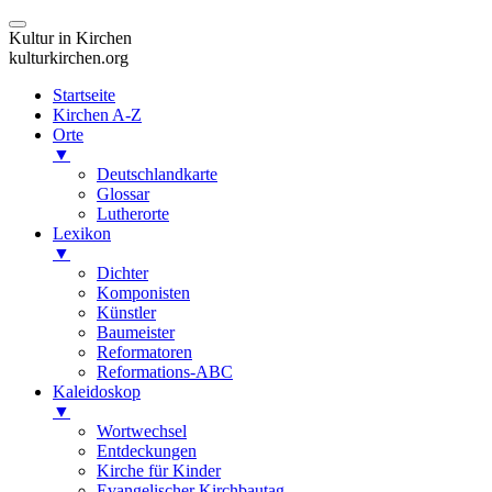
Kultur in Kirchen
kulturkirchen.org
Startseite
Kirchen A-Z
Orte
▼
Deutschlandkarte
Glossar
Lutherorte
Lexikon
▼
Dichter
Komponisten
Künstler
Baumeister
Reformatoren
Reformations-ABC
Kaleidoskop
▼
Wortwechsel
Entdeckungen
Kirche für Kinder
Evangelischer Kirchbautag