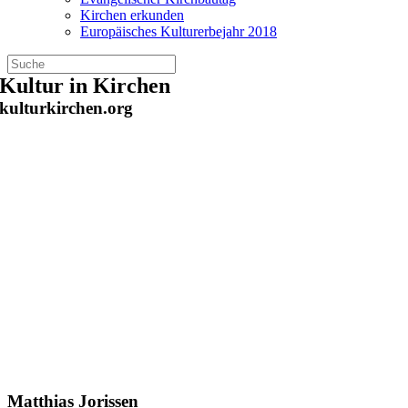
Kirchen erkunden
Europäisches Kulturerbejahr 2018
Zum
Kultur in Kirchen
Inhalt
kulturkirchen.org
springen
Matthias Jorissen