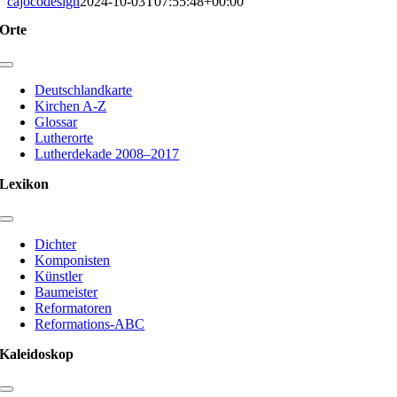
cajocodesign
2024-10-03T07:55:48+00:00
Orte
Toggle
Navigation
Deutschlandkarte
Kirchen A-Z
Glossar
Lutherorte
Lutherdekade 2008–2017
Lexikon
Toggle
Navigation
Dichter
Komponisten
Künstler
Baumeister
Reformatoren
Reformations-ABC
Kaleidoskop
Toggle