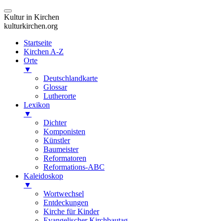
Kultur in Kirchen
kulturkirchen.org
Startseite
Kirchen A-Z
Orte
▼
Deutschlandkarte
Glossar
Lutherorte
Lexikon
▼
Dichter
Komponisten
Künstler
Baumeister
Reformatoren
Reformations-ABC
Kaleidoskop
▼
Wortwechsel
Entdeckungen
Kirche für Kinder
Evangelischer Kirchbautag