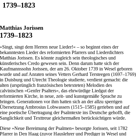
1739–1823
Matthias Jorissen
1739–1823
»Singt, singt dem Herren neue Lieder!« – so beginnt eines der
bekanntesten Lieder des reformierten Pfarrers und Liederdichters
Matthias Jorissen. Es könnte zugleich sein theologisches und
künstlerisches Credo gewesen sein. Denn darum hatte sich der
Kaufmannssohn Jorissen, der am 26. Oktober 1739 in Wesel geboren
wurde und auf Anraten seines Vetters Gerhard Tersteegen (1697–1769
in Duisburg und Utrecht Theologie studierte, verdient gemacht: die
alten (ursprünglich französischen betexteten) Melodien des
calvinischen »Genfer Psalters«, das ehrwürdige Liedgut der
reformierten Kirche, in neue, zeit- und kunstgemäße Sprache zu
bringen. Generationen vor ihm hatten sich an der allzu sperrigen
Übersetzung Ambrosius Lobwassers (1515–1585) gerieben und auf
eine poetische Übertragung der Psalmtexte ins Deutsche gehofft, die
Sanglichkeit und Texttreue gleichermaßen berücksichtigen würde.
Diese »Neue Bereimung der Psalmen« besorgte Jorissen, seit 1782
Pfarrer in Den Haag (zuvor Hauslehrer und Prediger in Wesel und