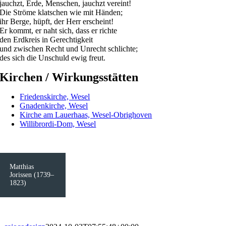
jauchzt, Erde, Menschen, jauchzt vereint!
Die Ströme klatschen wie mit Händen;
ihr Berge, hüpft, der Herr erscheint!
Er kommt, er naht sich, dass er richte
den Erdkreis in Gerechtigkeit
und zwischen Recht und Unrecht schlichte;
des sich die Unschuld ewig freut.
Kirchen / Wirkungsstätten
Friedenskirche, Wesel
Gnadenkirche, Wesel
Kirche am Lauerhaas, Wesel-Obrighoven
Willibrordi-Dom, Wesel
Matthias
Jorissen (1739–
1823)