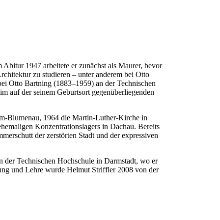
bitur 1947 arbeitete er zunächst als Maurer, bevor
chitektur zu studieren – unter anderem bei Otto
ei Otto Bartning (1883–1959) an der Technischen
eim auf der seinem Geburtsort gegenüberliegenden
eim-Blumenau, 1964 die Martin-Luther-Kirche in
emaligen Konzentrationslagers in Dachau. Bereits
merschutt der zerstörten Stadt und der expressiven
an der Technischen Hochschule in Darmstadt, wo er
hung und Lehre wurde Helmut Striffler 2008 von der