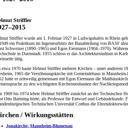
lmut Striffler
927–2015
lmut Striffler wurde am 1. Februar 1927 in Ludwigshafen m Rhein gebo
 1949 ein Praktikum im Ingenieurbüro der Bauabteilung von BASF absol
nst Schweizer (1890–1965) und Egon Eiermann (1904–1970). Während 
chschule in Darmstadt. 1955 schloss er das Architekturstudium in Kar
inseite tätig.
s etwa 1970 baute Helmut Striffler mehrere Kirchen – unter anderem 1
vesheim, 1965 die Versöhnungskirche mit Gemeindehaus in Mannheim-R
52 hatte er zeitweilig gemeinsam mit Egon Eiermann die Matthäuskirche
rmensprache zu den wichtigsten Kirchenneubauten der Nachkriegsmode
n 1969 bis 1974 lehrte Helmut Striffler zunächst an der Technischen 
nst Otto Bartning hörte, als Professor für Entwurf und Gebäudekunde. 
andenburgischen Technischen Universität Cottbus die Ehrendoktorwürd
irchen / Wirkungsstätten
Jonakirche, Mannheim-Blumenau