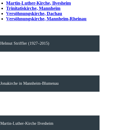
Martin-Luther-Kirche, Ilvesheim
Trinitatiskirche, Mannheim
Versöhnungskirche, Dachau
Versöhnungskirche, Mannheim-Rheinau
Helmut Striffler (1927–2015)
Jonakirche in Mannheim-Blumenau
Martin-Luther-Kirche Ilvesheim