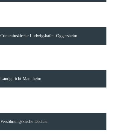
Comeniuskirche Ludwigshafen-Oggersheim
Landgericht Mannheim
Versöhnungskirche Dachau