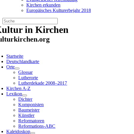
Kirchen erkunden
Europäisches Kulturerbejahr 2018
Zum
ultur in Kirchen
Inhalt
springen
ulturkirchen.org
oggle
avigation
Startseite
Deutschlandkarte
Orte
Glossar
Lutherorte
Lutherdekade 2008–2017
Kirchen A-Z
Lexikon
Dichter
Komponisten
Baumeister
Künstler
Reformatoren
Reformations-ABC
Kaleidoskop