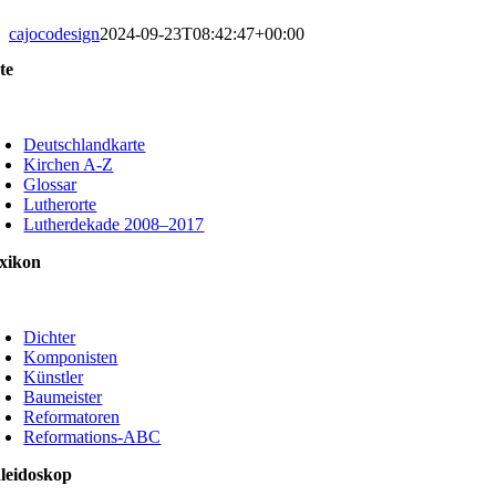
cajocodesign
2024-09-23T08:42:47+00:00
te
oggle
avigation
Deutschlandkarte
Kirchen A-Z
Glossar
Lutherorte
Lutherdekade 2008–2017
xikon
oggle
avigation
Dichter
Komponisten
Künstler
Baumeister
Reformatoren
Reformations-ABC
leidoskop