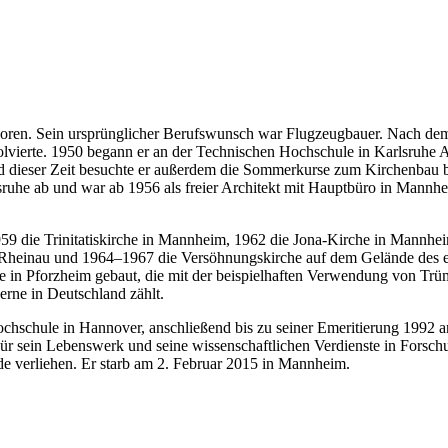
ren. Sein ursprünglicher Berufswunsch war Flugzeugbauer. Nach dem A
vierte. 1950 begann er an der Technischen Hochschule in Karlsruhe Ar
dieser Zeit besuchte er außerdem die Sommerkurse zum Kirchenbau b
lsruhe ab und war ab 1956 als freier Architekt mit Hauptbüro in Mannh
959 die Trinitatiskirche in Mannheim, 1962 die Jona-Kirche in Mannh
heinau und 1964–1967 die Versöhnungskirche auf dem Gelände des eh
 in Pforzheim gebaut, die mit der beispielhaften Verwendung von Trüm
rne in Deutschland zählt.
Hochschule in Hannover, anschließend bis zu seiner Emeritierung 1992 
Für sein Lebenswerk und seine wissenschaftlichen Verdienste in Forsc
e verliehen. Er starb am 2. Februar 2015 in Mannheim.