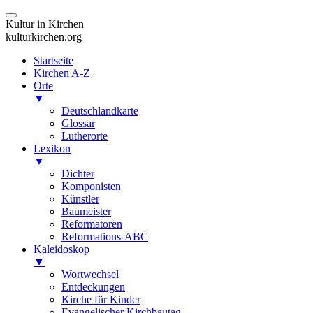
Kultur in Kirchen
kulturkirchen.org
Startseite
Kirchen A-Z
Orte
▼
Deutschlandkarte
Glossar
Lutherorte
Lexikon
▼
Dichter
Komponisten
Künstler
Baumeister
Reformatoren
Reformations-ABC
Kaleidoskop
▼
Wortwechsel
Entdeckungen
Kirche für Kinder
Evangelischer Kirchbautag