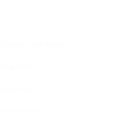
Sort
Sort content
Select number per page
Filter zurücksetzen
Leonhard Lechner Athesinus
um 1553–1606
Frank Martin
1890–1974
Reinhard Ohse
*1930
Johann Pachelbel
1653–1706