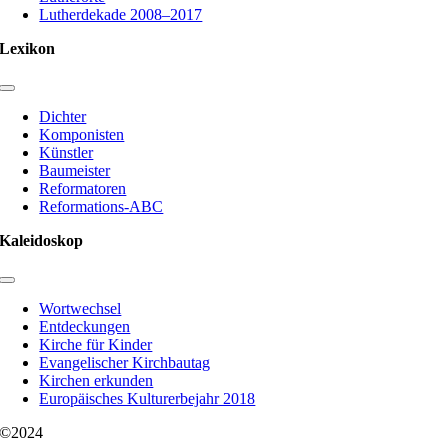
Lutherdekade 2008–2017
Lexikon
Toggle
Navigation
Dichter
Komponisten
Künstler
Baumeister
Reformatoren
Reformations-ABC
Kaleidoskop
Toggle
Navigation
Wortwechsel
Entdeckungen
Kirche für Kinder
Evangelischer Kirchbautag
Kirchen erkunden
Europäisches Kulturerbejahr 2018
©2024