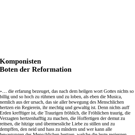
Komponisten
Boten der Reformation
»… die erfarung bezeuget, das nach dem heilgen wort Gottes nichts so
billig und so hoch zu rühmen und zu loben, als eben die Musica,
nemlich aus der ursach, das sie aller bewegung des Menschlichen
hertzen ein Regierein, ihr mechtig und gewaltig ist. Denn nichts auff
Erden krefftiger ist, die Traurigen fröhlich, die Fröhlichen traurig, die
Verzagten hertzenhafftig zu machen, die Hoffertigen der demut zu
reitsen, die hitzige und übermessliche Liebe zu stillen und zu
dempffen, den neid und hass zu míndern und wer kann alle
bewegungen des Menschlichen hertzen, welche die leute regiergen