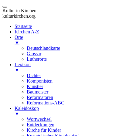
Kultur in Kirchen
kulturkirchen.org
Startseite
Kirchen A-Z
Orte
▼
Deutschlandkarte
Glossar
Lutherorte
Lexikon
▼
Dichter
Komponisten
Künstler
Baumeister
Reformatoren
Reformations-ABC
Kaleidoskop
▼
Wortwechsel
Entdeckungen
Kirche für Kinder
Evangelischer Kirchbautag