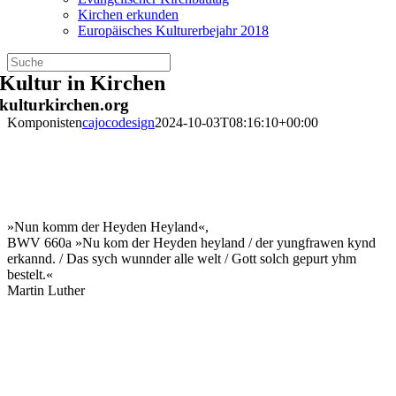
Kirchen erkunden
Europäisches Kulturerbejahr 2018
Zum
Kultur in Kirchen
Inhalt
kulturkirchen.org
springen
Komponisten
cajocodesign
2024-10-03T08:16:10+00:00
»Nun komm der Heyden Heyland«,
BWV 660a »Nu kom der Heyden heyland / der yungfrawen kynd
erkannd. / Das sych wunnder alle welt / Gott solch gepurt yhm
bestelt.«
Martin Luther