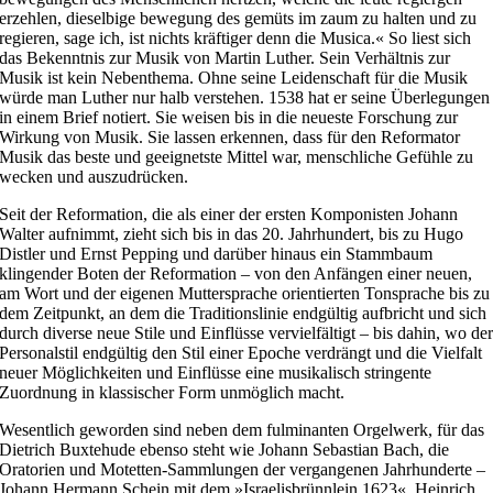
erzehlen, dieselbige bewegung des gemüts im zaum zu halten und zu
regieren, sage ich, ist nichts kräftiger denn die Musica.« So liest sich
das Bekenntnis zur Musik von Martin Luther. Sein Verhältnis zur
Musik ist kein Nebenthema. Ohne seine Leidenschaft für die Musik
würde man Luther nur halb verstehen. 1538 hat er seine Überlegungen
in einem Brief notiert. Sie weisen bis in die neueste Forschung zur
Wirkung von Musik. Sie lassen erkennen, dass für den Reformator
Musik das beste und geeignetste Mittel war, menschliche Gefühle zu
wecken und auszudrücken.
Seit der Reformation, die als einer der ersten Komponisten Johann
Walter aufnimmt, zieht sich bis in das 20. Jahrhundert, bis zu Hugo
Distler und Ernst Pepping und darüber hinaus ein Stammbaum
klingender Boten der Reformation – von den Anfängen einer neuen,
am Wort und der eigenen Muttersprache orientierten Tonsprache bis zu
dem Zeitpunkt, an dem die Traditionslinie endgültig aufbricht und sich
durch diverse neue Stile und Einflüsse vervielfältigt – bis dahin, wo de
Personalstil endgültig den Stil einer Epoche verdrängt und die Vielfalt
neuer Möglichkeiten und Einflüsse eine musikalisch stringente
Zuordnung in klassischer Form unmöglich macht.
Wesentlich geworden sind neben dem fulminanten Orgelwerk, für das
Dietrich Buxtehude ebenso steht wie Johann Sebastian Bach, die
Oratorien und Motetten-Sammlungen der vergangenen Jahrhunderte –
Johann Hermann Schein mit dem »Israelisbrünnlein 1623«, Heinrich