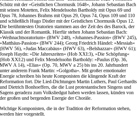
Schütz mit der »Geistlichen Chormusik 1648«, Johann Sebastian Bach
mit seinen Motetten, Felix Mendelssohn Bartholdy mit Opus 69 und
Opus 78, Johannes Brahms mit Opus 29, Opus 74, Opus 109 und 110
und schließlich Hugo Distler mit der Geistlichen Chormusik Opus 12.
Die berühmtesten Oratorien stammen aus der Zeit des des Barock, der
Klassik und der Romantik. Hierfür stehen Johann Sebastian Bach:
»Weihnachtsoratorium« (BWV 248), »Johannes-Passion« (BWV 245)
»Matthäus-Passion« (BWV 244); Georg Friedrich Händel: »Messiah«
(HWV 56), »Judas Maccabäus« (HWV 63), »Belshazzar« (HWV 61);
Joseph Haydn: »Die Jahreszeiten« (Hob XXI:3), »Die Schöpfung«
(Hob XXI:2) und Felix Mendelssohn Bartholdy: »Paulus (Op. 36,
MWV A 14), »Elias« (Op. 70, MWV a 25) bis ins 20. Jahrhundert
unter anderem Frank Martin: »Golgotha«. Mit großer emotionaler
Energie schreiben bis heute Komponisten die klingende Kraft der
Reformation fort. Die Lied-Dichtungen Martin Luthers, Paul Gerhardts
und Dietrich Bonhoeffers, die die Lust protestantischen Singens und
Sagens geradezu zum Volksliedgut haben werden lassen, künden von
der großen und bergenden Energie der Choräle.
Wichtige Komponisten, die in der Tradition der Reformation stehen,
werden hier vorgestellt.
Search
Search content