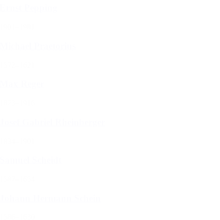
Ernst Pepping
1901–1981
Michael Praetorius
1572–1621
Max Reger
1873–1916
Josef Gabriel Rheinberger
1834–1901
Samuel Scheidt
1587–1654
Johann Hermann Schein
1586–1630