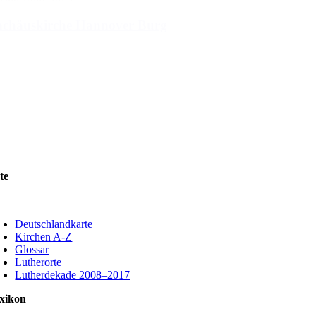
achäuskirche Hannover Burg
1
2
3
…
194
195
Weiter
te
oggle
avigation
Deutschlandkarte
Kirchen A-Z
Glossar
Lutherorte
Lutherdekade 2008–2017
xikon