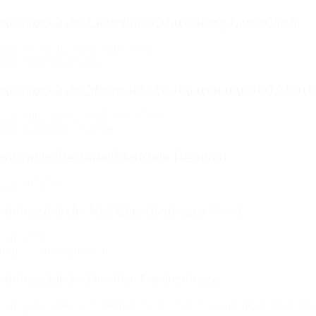
ehrgangkirche Lauterbach Marienberg Lauterbach
baut: 12./13. Jh., 1475, 1581, 1725
ustil: Spätgotik, Barock
hrgangkirche Mittelsaida Großhartmannsdorf Mittel
baut: Mitte 13. Jh., 1465, 1498/1500
ustil: Frühgotik, Spätgotik
hrkirche Dörnthal Pfaffroda Dörnthal
baut: 1973/74
inberg-Kirche Kiel Elmschenhagen-Nord
baut: 1958
ustil: Nachkriegsmoderne
inbergskirche Dresden Trachenberge
baut: 1170–1190, 1225/30 bis 1307, 1336–1360, um 1400, 1486–1490