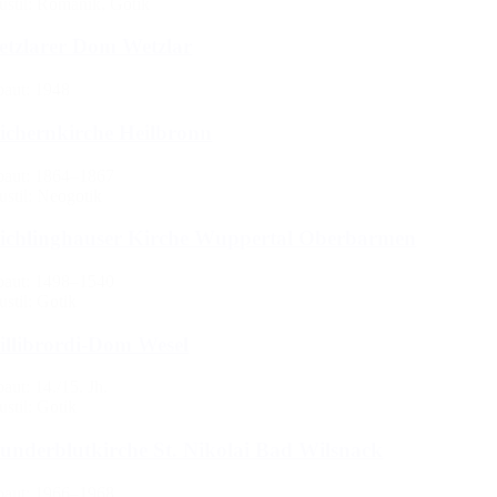
ustil: Romanik, Gotik
tzlarer Dom Wetzlar
baut: 1948
chernkirche Heilbronn
baut: 1864–1867
ustil: Neogotik
ichlinghauser Kirche Wuppertal Oberbarmen
baut: 1498–1540
ustil: Gotik
llibrordi-Dom Wesel
aut: 14./15. Jh.
ustil: Gotik
nderblutkirche St. Nikolai Bad Wilsnack
baut: 1966–1968