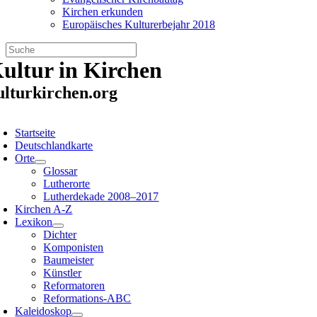
Kirchen erkunden
Europäisches Kulturerbejahr 2018
Zum
ultur in Kirchen
Inhalt
springen
ulturkirchen.org
oggle
avigation
Startseite
Deutschlandkarte
Orte
Glossar
Lutherorte
Lutherdekade 2008–2017
Kirchen A-Z
Lexikon
Dichter
Komponisten
Baumeister
Künstler
Reformatoren
Reformations-ABC
Kaleidoskop