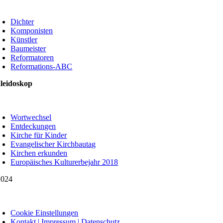
oggle
avigation
Dichter
Komponisten
Künstler
Baumeister
Reformatoren
Reformations-ABC
leidoskop
oggle
avigation
Wortwechsel
Entdeckungen
Kirche für Kinder
Evangelischer Kirchbautag
Kirchen erkunden
Europäisches Kulturerbejahr 2018
024
oggle
avigation
Cookie Einstellungen
Kontakt | Impressum | Datenschutz